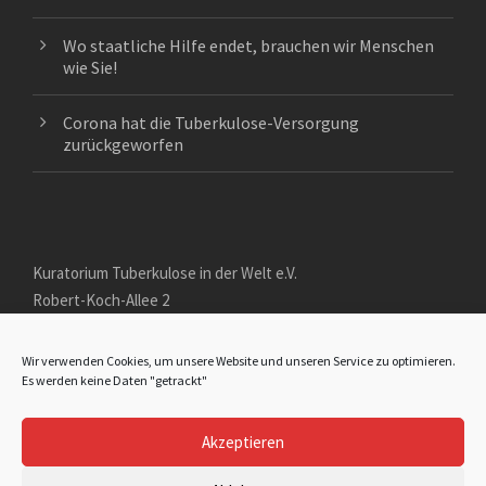
Wo staatliche Hilfe endet, brauchen wir Menschen
wie Sie!
Corona hat die Tuberkulose-Versorgung
zurückgeworfen
Kuratorium Tuberkulose in der Welt e.V.
Robert-Koch-Allee 2
D - 82131 Gauting
Wir verwenden Cookies, um unsere Website und unseren Service zu optimieren.
+49 (89) 125 999 61
Es werden keine Daten "getrackt"
kuratorium-tb@gmx.de
Akzeptieren