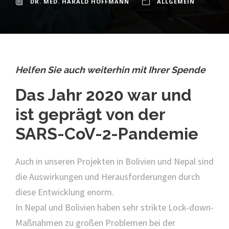
DR. MED. HARALD HOFFMANN
ALLGEMEIN
Helfen Sie auch weiterhin mit Ihrer Spende
Das Jahr 2020 war und
ist geprägt von der
SARS-CoV-2-Pandemie
Auch in unseren Projekten in Bolivien und Nepal sind
die Auswirkungen und Herausforderungen durch
diese Entwicklung enorm.
In Nepal und Bolivien haben sehr strikte Lock-down-
Maßnahmen zu großen Problemen bei der