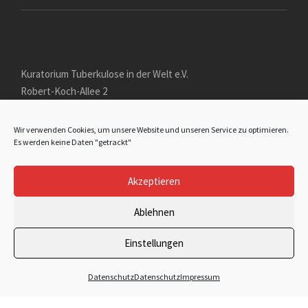
Kuratorium Tuberkulose in der Welt e.V.
Robert-Koch-Allee 2
D - 82131 Gauting
Wir verwenden Cookies, um unsere Website und unseren Service zu optimieren.
+49 (89) 125 999 61
Es werden keine Daten "getrackt"
kuratorium-tb@gmx.de
Akzeptieren
Ablehnen
© KURATORIUM TUBERKULOSE IN DER WELT E.V.
Einstellungen
2016-2026
Datenschutz
Datenschutz
Impressum